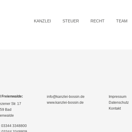
KANZLEI
STEUER
RECHT
TEAM
 Freienwalde:
info@kanzlei-bossin.de
Impressum
www.kanzlei-bossin.de
Datenschutz
ezener Str. 17
Kontakt
59 Bad
ienwalde
.: 03344 3348800
: 03344 3348809