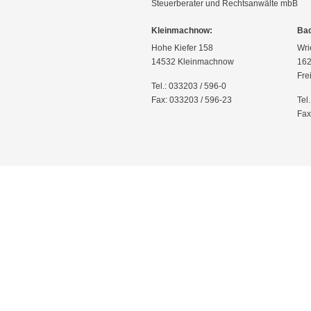
Steuerberater und Rechtsanwälte mbB
Kleinmachnow:
Bad
Hohe Kiefer 158
Wri
14532 Kleinmachnow
162
Fre
Tel.: 033203 / 596-0
Fax: 033203 / 596-23
Tel
Fax