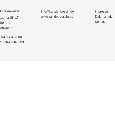
 Freienwalde:
info@kanzlei-bossin.de
Impressum
www.kanzlei-bossin.de
Datenschutz
ezener Str. 17
Kontakt
59 Bad
ienwalde
.: 03344 3348800
: 03344 3348809