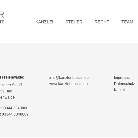
KANZLEI
STEUER
RECHT
TEAM
 Freienwalde:
info@kanzlei-bossin.de
Impressum
www.kanzlei-bossin.de
Datenschutz
ezener Str. 17
Kontakt
59 Bad
ienwalde
.: 03344 3348800
: 03344 3348809